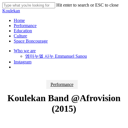
Skip
Hit enter to search or ESC to close
to
Close
Koulekan
main
Search
content
search
Menu
Home
Performance
Education
Culture
Space Boncourage
Who we are
엠마누엘 사누 Emmanuel Sanou
Instagram
search
Performance
Koulekan Band @Afrovision
(2015)