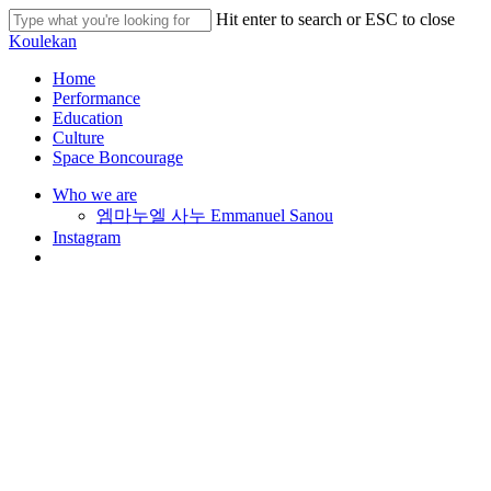
Skip
Hit enter to search or ESC to close
to
Close
Koulekan
main
Search
content
search
Menu
Home
Performance
Education
Culture
Space Boncourage
Who we are
엠마누엘 사누 Emmanuel Sanou
Instagram
search