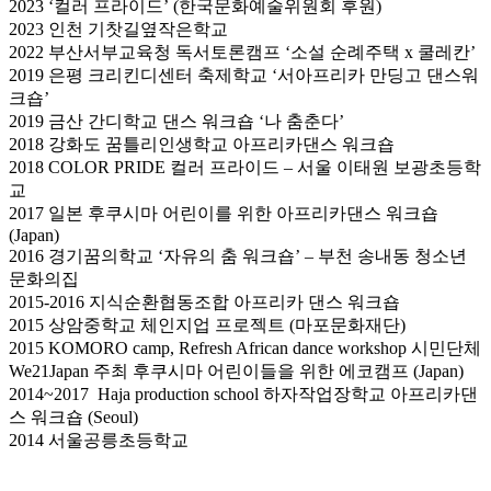
2023 ‘컬러 프라이드’ (한국문화예술위원회 후원)
2023 인천 기찻길옆작은학교
2022 부산서부교육청 독서토론캠프 ‘소설 순례주택 x 쿨레칸’
2019 은평 크리킨디센터 축제학교 ‘서아프리카 만딩고 댄스워
크숍’
2019 금산 간디학교 댄스 워크숍 ‘나 춤춘다’
2018 강화도 꿈틀리인생학교 아프리카댄스 워크숍
2018 COLOR PRIDE 컬러 프라이드 – 서울 이태원 보광초등학
교
2017 일본 후쿠시마 어린이를 위한 아프리카댄스 워크숍
(Japan)
2016 경기꿈의학교 ‘자유의 춤 워크숍’ – 부천 송내동 청소년
문화의집
2015-2016 지식순환협동조합 아프리카 댄스 워크숍
2015 상암중학교 체인지업 프로젝트 (마포문화재단)
2015 KOMORO camp, Refresh African dance workshop 시민단체
We21Japan 주최 후쿠시마 어린이들을 위한 에코캠프 (Japan)
2014~2017 Haja production school 하자작업장학교 아프리카댄
스 워크숍 (Seoul)
2014 서울공릉초등학교