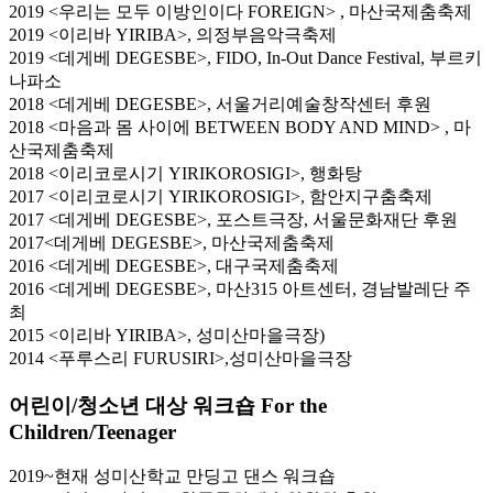
2019 <우리는 모두 이방인이다 FOREIGN> , 마산국제춤축제
2019 <이리바 YIRIBA>, 의정부음악극축제
2019 <데게베 DEGESBE>, FIDO, In-Out Dance Festival, 부르키
나파소
2018 <데게베 DEGESBE>, 서울거리예술창작센터 후원
2018 <마음과 몸 사이에 BETWEEN BODY AND MIND> , 마
산국제춤축제
2018 <이리코로시기 YIRIKOROSIGI>, 행화탕
2017 <이리코로시기 YIRIKOROSIGI>, 함안지구춤축제
2017 <데게베 DEGESBE>, 포스트극장, 서울문화재단 후원
2017<데게베 DEGESBE>, 마산국제춤축제
2016 <데게베 DEGESBE>, 대구국제춤축제
2016 <데게베 DEGESBE>, 마산315 아트센터, 경남발레단 주
최
2015 <이리바 YIRIBA>, 성미산마을극장)
2014 <푸루스리 FURUSIRI>,성미산마을극장
어린이/청소년 대상 워크숍 For the
Children/Teenager
2019~현재 성미산학교 만딩고 댄스 워크숍