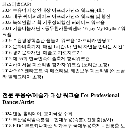
페스티벌(IAP)
2024 수유너머 성인대상 아프리카댄스 워크숍(4회)
2023 대구 퀴어퍼레이드 아프리카댄스 워크숍 및 행진
2022 녹색연합 기획 기후정의행진 퍼레이드 워크숍
2021 기쁨나눔재단 x 동두천카톨릭센터 ‘Enjoy My Rhythm’ 워
크숍
2019 수원평생학습관 숲놀이 워크숍 ‘아프리카 만딩고’
2018 문화비축기지 ‘매일 1시간, 내 안의 자연을 만나는 시간’
2016 경기문화재단 ‘예술로 가로지르기’
2015 제 55회 한국민족예술축제 창작워크숍
2014 하이서울 페스티벌 참가자 워크숍 (노리단 초청)
2014~2017 펜타포트 락 페스티벌, 레인보우 페스티벌 (에스꼴
라 알레그리아 초청)
전문 무용수/예술가 대상 워크숍 For Professional
Dancer/Artist
2024 댄싱 홀리데이, 호미극장 주최
2019 부산움직임즉흥잼 – 현대무용(즉흥), 전통춤(쟝사)
2018 FIDO 부르키나파소 와가두구 국제무용축제 – 전통춤 보