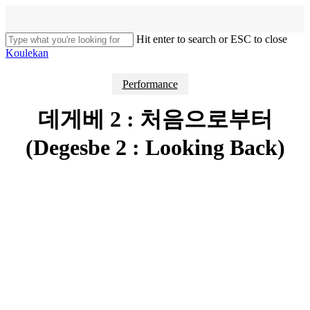
Skip
to
main
Hit enter to search or ESC to close
content
Close
Koulekan
Search
search
Menu
Performance
데게베 2 : 처음으로부터
(Degesbe 2 : Looking Back)