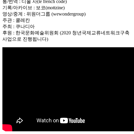
통/번역 : 디올 사(le french code)
기록/아카이브 : 보코(mottzine)
영상/중계 : 위원더그룹 (wewondergroup)
주관 : 쿨레칸
주최 : 쿠나디아
후원 : 한국문화예술위원회 (2020 청년국제교류네트워크구축
사업으로 진행됩니다)