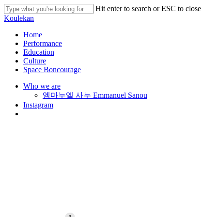
Skip
Hit enter to search or ESC to close
to
Close
Koulekan
main
Search
content
search
Menu
Home
Performance
Education
Culture
Space Boncourage
Who we are
엠마누엘 사누 Emmanuel Sanou
Instagram
search