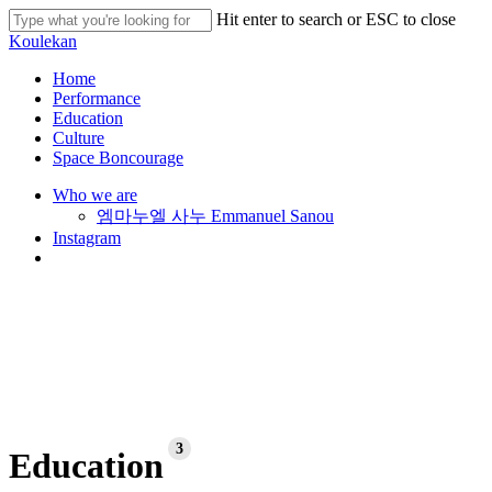
Skip
Hit enter to search or ESC to close
to
Close
Koulekan
main
Search
content
search
Menu
Home
Performance
Education
Culture
Space Boncourage
Who we are
엠마누엘 사누 Emmanuel Sanou
Instagram
search
3
Education