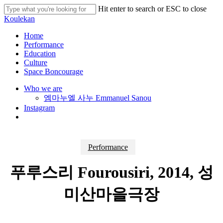
Skip
Hit enter to search or ESC to close
to
Close
Koulekan
main
Search
content
search
Menu
Home
Performance
Education
Culture
Space Boncourage
Who we are
엠마누엘 사누 Emmanuel Sanou
Instagram
search
Performance
푸루스리 Fourousiri, 2014, 성
미산마을극장