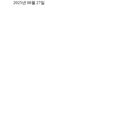
2025년 08월 27일
Home
Performance
Education
Culture
Space Boncourage
Who we are
Instagram
엠마누엘 사누 Emmanuel Sanou