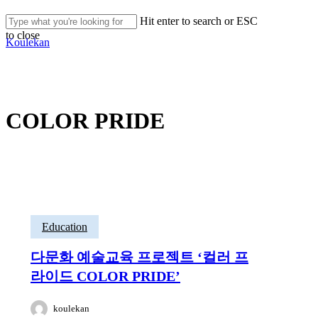
Skip
Hit enter to search or ESC
to
searc
Men
to close
main
Koulekan
Close
content
Search
COLOR PRIDE
Education
다문화 예술교육 프로젝트 ‘컬러 프
라이드 COLOR PRIDE’
koulekan